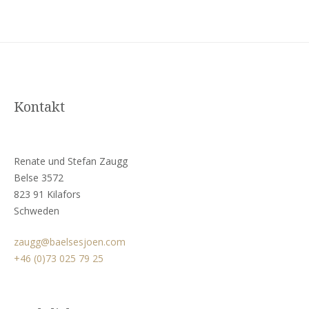
Zubereiten von Spezialitäten im
Diesen kannst du bei der
traditionellen Kessi – unsere Ausstattung
Touristeninformation Bollnäs oder im
schafft die perfekten Voraussetzungen für
Restaurant Hambokrog Kilafors beziehen.
gemütliche Abende unter freiem Himmel,
Die Angelausrüstung muss mitgebracht
wo Genuss und Gemeinschaft eins werden.
werden.
Kontakt
Renate und Stefan Zaugg
Belse 3572
823 91 Kilafors
Schweden
zaugg@baelsesjoen.com
+46 (0)73 025 79 25