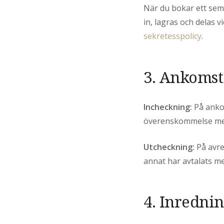
När du bokar ett se
in, lagras och delas
sekretesspolicy
.
3. Ankomst
Incheckning:
På ankom
överenskommelse me
Utcheckning:
På avre
annat har avtalats m
4. Inredni