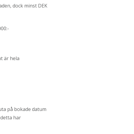
aden, dock minst DEK
00:-
t är hela
juta på bokade datum
 detta har