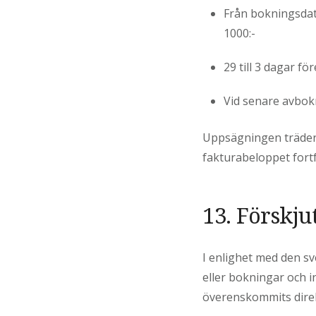
Från bokningsdat
1000:-
29 till 3 dagar 
Vid senare avbok
Uppsägningen träder i
fakturabeloppet fortf
13. Förskj
I enlighet med den s
eller bokningar och in
överenskommits direk