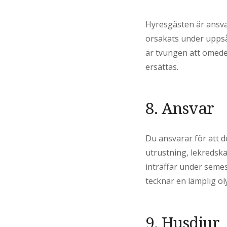
Hyresgästen är ansvar
orsakats under uppså
är tvungen att omedel
ersättas.
8. Ansvar
Du ansvarar för att d
utrustning, lekredsk
inträffar under semes
tecknar en lämplig ol
9. Husdjur