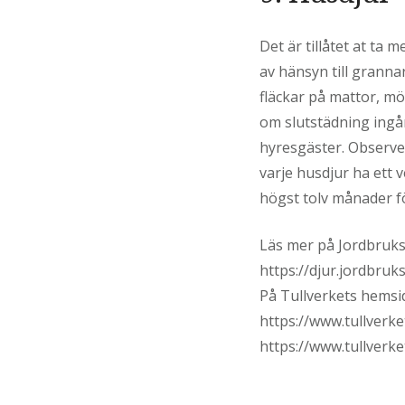
Det är tillåtet at ta
av hänsyn till granna
fläckar på mattor, mö
om slutstädning ingår
hyresgäster. Observe
varje husdjur ha ett 
högst tolv månader f
Läs mer på Jordbruks
https://djur.jordbru
På Tullverkets hemsid
https://www.tullverk
https://www.tullverk