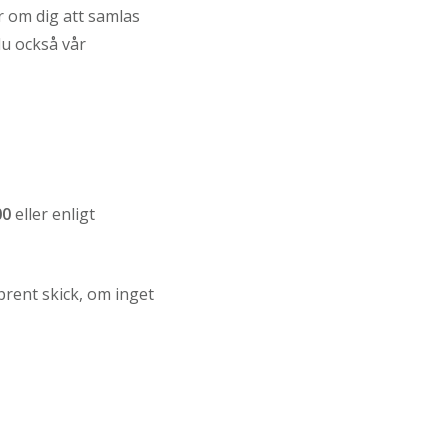
 om dig att samlas
du också vår
00
eller enligt
prent skick, om inget