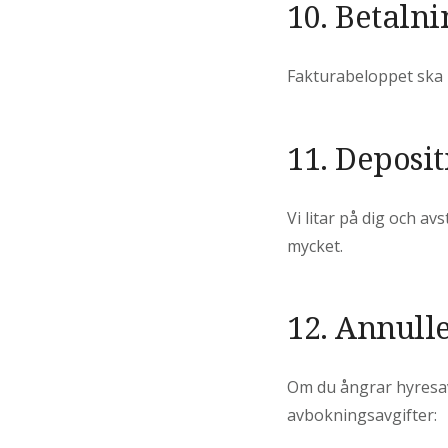
10. Betalni
Fakturabeloppet ska be
11. Deposit
Vi litar på dig och a
mycket.
12. Annull
Om du ångrar hyresavt
avbokningsavgifter: