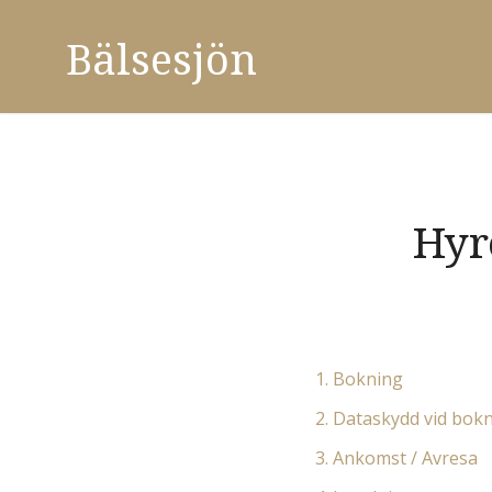
Skip
Bälsesjön
to
content
Hyr
1. Bokning
2. Dataskydd vid bok
3. Ankomst / Avresa