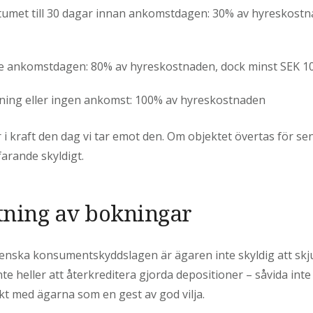
umet till 30 dagar innan ankomstdagen: 30% av hyreskostn
före ankomstdagen: 80% av hyreskostnaden, dock minst SEK 10
ning eller ingen ankomst: 100% av hyreskostnaden
 kraft den dag vi tar emot den. Om objektet övertas för sen
arande skyldigt.
utning av bokningar
venska konsumentskyddslagen är ägaren inte skyldig att sk
te heller att återkreditera gjorda depositioner – såvida inte
t med ägarna som en gest av god vilja.