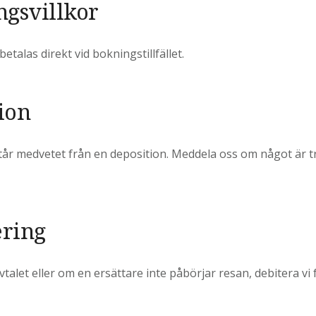
ngsvillkor
talas direkt vid bokningstillfället.
ion
vstår medvetet från en deposition. Meddela oss om något är t
ering
alet eller om en ersättare inte påbörjar resan, debitera vi 