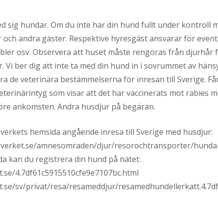
 med sig hundar. Om du inte har din hund fullt under kontroll
r och andra gäster. Respektive hyresgäst ansvarar för even
bler osv. Observera att huset måste rengöras från djurhår 
. Vi ber dig att inte ta med din hund in i sovrummet av hän
ra de veterinära bestämmelserna för inresan till Sverige. F
veterinärintyg som visar att det har vaccinerats mot rabies
öre ankomsten. Andra husdjur på begäran.
verkets hemsida angående inresa till Sverige med husdjur:
ksverket.se/amnesomraden/djur/resorochtransporter/hundar
a kan du registrera din hund på nätet:
et.se/4.7df61c5915510cfe9e7107bc.html
et.se/sv/privat/resa/resameddjur/resamedhundellerkatt.4.7