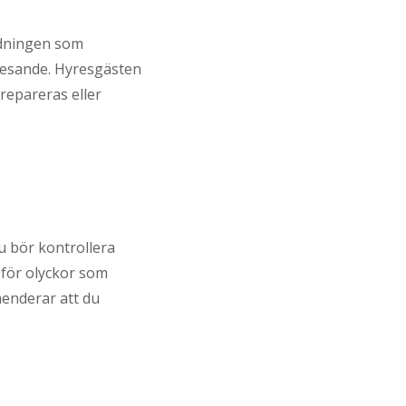
redningen som
resande. Hyresgästen
repareras eller
Du bör kontrollera
 för olyckor som
menderar att du