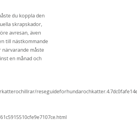
 måste du koppla den
tuella skrapskador,
före avresan, även
syn till nästkommande
år närvarande måste
 minst en månad och
katterochillrar/reseguideforhundarochkatter.4.7dc0fafe14
df61c5915510cfe9e7107ce.html