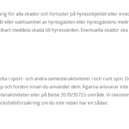
ig för alla skador och förluster på hyresobjektet eller in
t eller oaktsamhet av hyresgästen eller hyresgästens med
bart meddela skada till hyresvärden. Eventuella skador ska 
elta i sport- och andra semesteraktiviteter i och runt sjön. 
ap och fordon innan du använder dem. Ägarna ansvarar inte
teraktiviteter eller på Belse 3570/3572:s område. Vi rekom
ycksfallsförsäkring om du inte redan har en sådan.