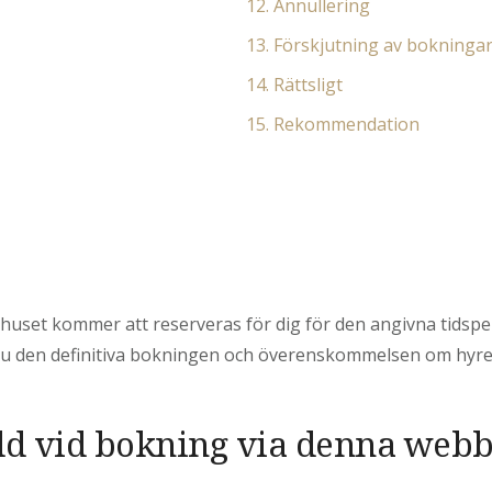
12. Annullering
13. Förskjutning av bokninga
14. Rättsligt
15. Rekommendation
uset kommer att reserveras för dig för den angivna tidspe
 du den definitiva bokningen och överenskommelsen om hy
dd vid bokning via denna webb