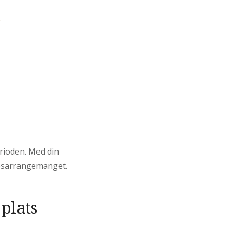
r
rioden. Med din
resarrangemanget.
plats