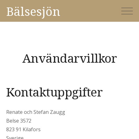
Skip
Bälsesjön
to
content
Användarvillkor
Kontaktuppgifter
Renate och Stefan Zaugg
Belse 3572
823 91 Kilafors
Sverige