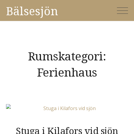
Skip
Bälsesjön
to
content
Rumskategori:
Ferienhaus
Stuga i Kilafors vid sjön