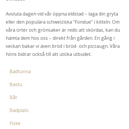
Avsluta dagen vid vår öppna eldstad – laga din gryta
eller den populära schweiziska ”Fondue” i kitteln. Om
våra örter och grönsaker är redo att skördas, kan du
hämta dem hos oss – direkt från gården. En gång i
veckan bakar vi även bröd i bröd- och pizzaugn. Våra
höns bidrar också till att utöka utbudet.
Badtunna
Bastu
Badtunna
Båt
Bastu
Njut av avkopplande ögonblick med utsikt
Badplats
över den svenska naturen. Att bada i vår
Roddbåt med elektrisk motor
Fiske
badtunna är en unik upplevelse!