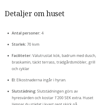
Detaljer om huset
Antal personer:
4
Storlek:
70 kvm
Faciliteter:
Välutrustat kök, badrum med dusch,
braskamin, täckt terrass, trädgårdsmöbler, grill
och cyklar
El:
Elkostnaderna ingår i hyran.
Slutstädning:
Slutstädningen görs av
hyresvärden och kostar 1’200 SEK extra. Huset
lämnar du städat i kvast rent skick på