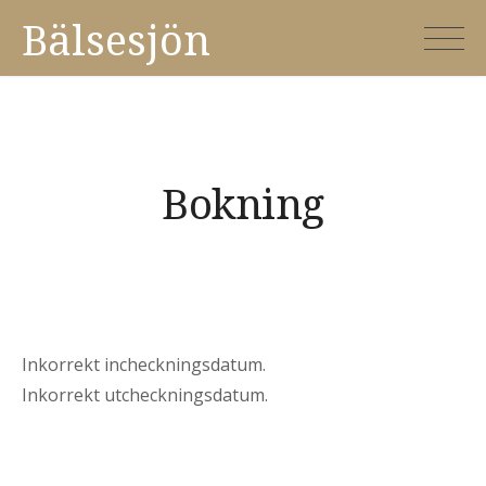
Skip
Bälsesjön
to
content
Bokning
Inkorrekt incheckningsdatum.
Inkorrekt utcheckningsdatum.